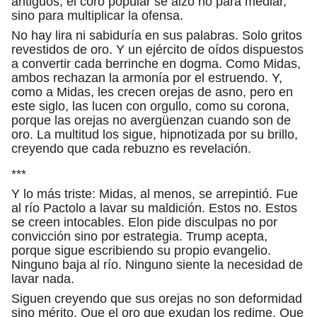
antiguos, el coro popular se alzó no para mediar,
sino para multiplicar la ofensa.
No hay lira ni sabiduría en sus palabras. Solo gritos
revestidos de oro. Y un ejército de oídos dispuestos
a convertir cada berrinche en dogma. Como Midas,
ambos rechazan la armonía por el estruendo. Y,
como a Midas, les crecen orejas de asno, pero en
este siglo, las lucen con orgullo, como su corona,
porque las orejas no avergüenzan cuando son de
oro. La multitud los sigue, hipnotizada por su brillo,
creyendo que cada rebuzno es revelación.
***
Y lo más triste: Midas, al menos, se arrepintió. Fue
al río Pactolo a lavar su maldición. Estos no. Estos
se creen intocables. Elon pide disculpas no por
convicción sino por estrategia. Trump acepta,
porque sigue escribiendo su propio evangelio.
Ninguno baja al río. Ninguno siente la necesidad de
lavar nada.
Siguen creyendo que sus orejas no son deformidad
sino mérito. Que el oro que exudan los redime. Que