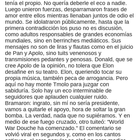
tenía el propio. No quería deberle el eco a nadie.
Luego unieron fuerzas, desparramaron frases de
amor entre ellos mientras llenaban juntos de odio el
mundo. Se idolatraron públicamente, hasta que la
primera contradicción los puso no es discusión,
como adultos responsables de grandes economías
mundiales, sino en berrinches mediáticos. Sus
mensajes no son de liras y flautas como en el juicio
de Pan y Apolo, sino tuits venenosos y
transmisiones pedantes y penosas. Donald, que se
cree Apolo de la opinión, no tolera que Elon
desafine en su teatro. Elon, queriendo tocar su
propia música, también peca de arrogancia. Pero
aquí no hay monte Tmolo para juzgar con
sabiduría. Solo hay un eco interminable de
seguidores que aplauden cualquier ruido.
Bramaron: ingrato, sin mí no sería presidente,
vamos a quitarle el apoyo, hora de soltar la gran
bomba. La verdad, nada que no supiéramos. Y en
medio de ese fuego cruzado, otro tuiteó: "World
War Douche ha comenzado." El comentario se
volvió viral en segundos y, como en los cantos