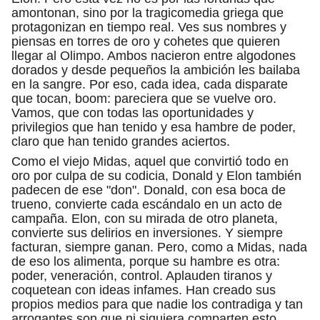
amontonan, sino por la tragicomedia griega que
protagonizan en tiempo real. Ves sus nombres y
piensas en torres de oro y cohetes que quieren
llegar al Olimpo. Ambos nacieron entre algodones
dorados y desde pequeños la ambición les bailaba
en la sangre. Por eso, cada idea, cada disparate
que tocan, boom: pareciera que se vuelve oro.
Vamos, que con todas las oportunidades y
privilegios que han tenido y esa hambre de poder,
claro que han tenido grandes aciertos.
Como el viejo Midas, aquel que convirtió todo en
oro por culpa de su codicia, Donald y Elon también
padecen de ese "don". Donald, con esa boca de
trueno, convierte cada escándalo en un acto de
campaña. Elon, con su mirada de otro planeta,
convierte sus delirios en inversiones. Y siempre
facturan, siempre ganan. Pero, como a Midas, nada
de eso los alimenta, porque su hambre es otra:
poder, veneración, control. Aplauden tiranos y
coquetean con ideas infames. Han creado sus
propios medios para que nadie los contradiga y tan
arrogantes son que ni siquiera comparten esto.